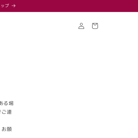
ョップ
ロ
カ
グ
ー
イ
ト
ン
ある場
でご連
くお願