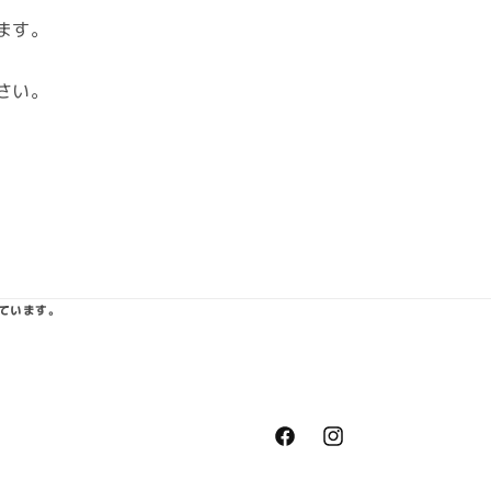
ます。
さい。
ています。
https://www.facebook.com/k
https://www.instagram