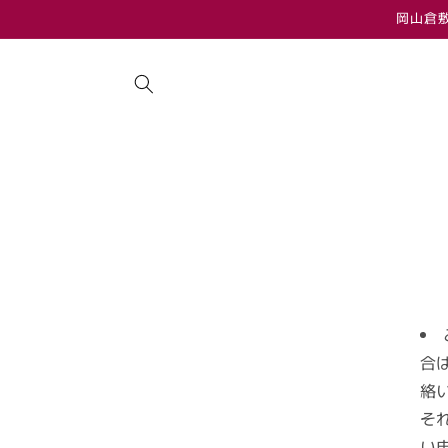
コンテ
岡山倉
ンツに
進む
合
絡
そ
い