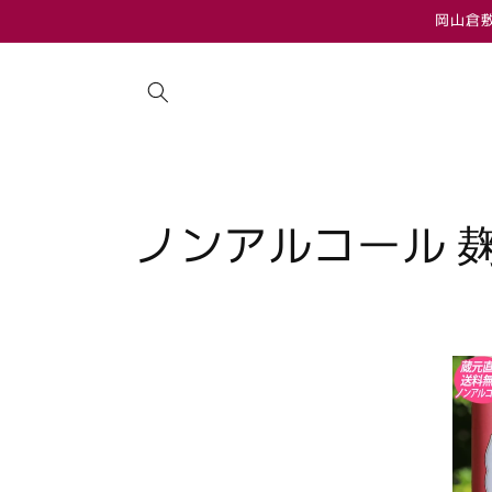
コンテ
岡山倉
ンツに
進む
コ
ノンアルコール 
レ
ク
シ
ョ