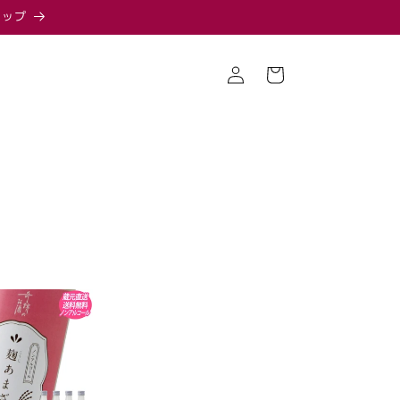
ョップ
ロ
カ
グ
ー
イ
ト
ン