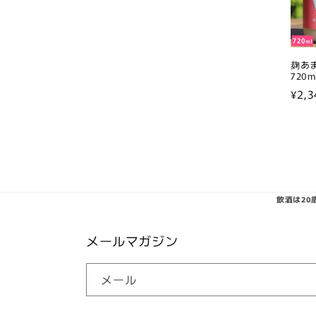
ン
:
麹あ
720
通
¥2,3
常
価
格
飲酒は2
メールマガジン
メール