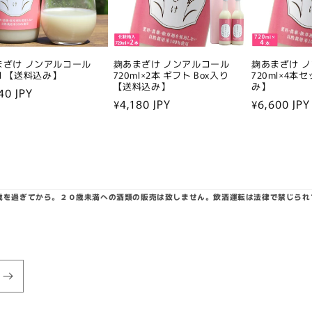
まざけ ノンアルコール
麹あまざけ ノンアルコール
麹あまざけ 
ml 【送料込み】
720ml×2本 ギフト Box入り
720ml×4本
【送料込み】
み】
40 JPY
通
¥4,180 JPY
通
¥6,600 JPY
常
常
価
価
格
格
0歳を過ぎてから。２０歳未満への酒類の販売は致しません。飲酒運転は法律で禁じられ