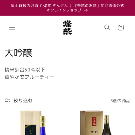
コンテ
岡山倉敷の地酒『 燦然 さんぜん 』『奇跡のお酒』菊池酒造公式
ンツに
オンラインショップ
進む
カ
ー
ト
コ
大吟醸
レ
精米歩合50％以下
ク
華やかでフルーティー
シ
ョ
絞り込む
3個の商品
ン
: